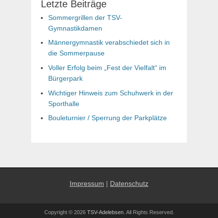
Letzte Beiträge
Sommergrillen der TSV-
Gymnastikdamen
Männergymnastik verabschiedet sich in
die Sommerpause
Voller Erfolg beim „Fest der Vielfalt“ im
Bürgerpark
Wichtiger Hinweis zum Schuhwerk in der
Sporthalle
Bouleturnier / Sperrung der Parkplätze
Impressum
|
Datenschutz
Copyright © 2026
TSV-Adelebsen
. All Rights Reserved.