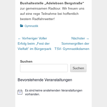
Bushaltestelle „Adelebsen Bergstraße“
zur gemeinsamen Radtour. Wir freuen uns
auf eine rege Teilnahme bei hoffentlich
bestem Radfahrwetter!
Kategorien
Gymnastik
Beitragsnavigation
Vorheriger
Nächster
← Vorheriger
Voller
Nächster →
Beitrag:
Beitrag:
Erfolg beim „Fest der
Sommergrillen der
Vielfalt“ im Bürgerpark
TSV- Gymnastikdamen
Suchen
Suchen
Bevorstehende Veranstaltungen
Es sind keine anstehenden Veranstaltungen
Hinweis
vorhanden.