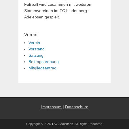
Fußball wird zusammen mit weiteren
Stammvereinen im FC Lindenberg-
Adelebsen gespielt.
Verein
Verein
Vorstand
Satzung
Beitragsordnung
Mitgliedsantrag
Impressum
|
Datenschutz
Copyright © 2026
TSV-Adelebsen
. All Rights Reserved.